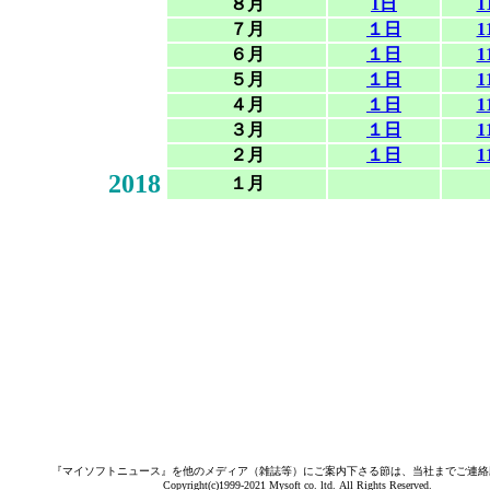
８月
1日
1
７月
１日
1
６月
１日
1
５月
１日
1
４月
１日
1
３月
１日
1
２月
１日
1
2018
１月
『マイソフトニュース』を他のメディア（雑誌等）にご案内下さる節は、当社までご連絡
Copyright(c)1999-2021 Mysoft co. ltd. All Rights Reserved.