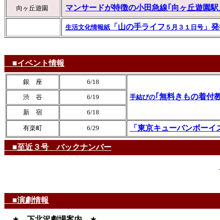
マンサードが特徴の小田急線｢向ヶ丘遊園駅
向ヶ丘遊園
「山の手ライフ
」発
生活文化情報紙
５月３１日号
■イベント情報
銀 座
6/18
｢無料きもの着付
渋 谷
6/19
手結びの
新 宿
6/18
「東京キューバンボーイズ 
有楽町
6/29
■
至近３号 バックナンバー
■演劇情報
★
下北沢劇場案内
★