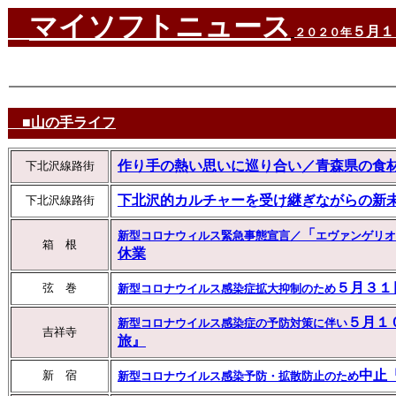
マイソフトニュース
５月
２０２０年
■山の手ライフ
作り手の熱い思いに巡り合い／青森県の食材ショ
下北沢線路街
下北沢的カルチャーを受け継ぎながらの新未来
下北沢線路街
「
新型コロナウィルス緊急事態宣言／
エヴァンゲリオン
箱 根
休業
５月３１
弦 巻
新型コロナウイルス感染症拡大抑制のため
５月１
新型コロナウイルス感染症の予防対策に伴い
吉祥寺
旅』
中止
新 宿
新型コロナウイルス感染予防・拡散防止のため